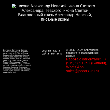
© 2006—2024
«
Авторские
Доставка: Белгород, Брянск,
ссылки
|
карта
Великий Новгород, Владимир,
подарки
» «
Православные
сайта
|
контакты
Волгоград, Вологда, Воронеж,
Екатеринбург, Иваново, Калуга,
иконы
»
Киев, Киров, Кострома, Курск,
Работа с клиентами: +7
Липецк, Минск, Москва, Нижний
Новгород, Орел, Палех, Пенза,
Пермь, Петрозаводск, Питер,
(915) 989 0391 (Билайн),
Псков, Ростов-на-Дону, Рыбинск,
Рязань, Санкт-Петербург, Самара,
Whats'App
Саранск, Саратов, Смоленск,
Ставрополь, Сыктывкар, Тамбов,
sales@podarki-ru.ru
Тверь, Тула, Тутаев, Ульяновск,
Ярославль и др.