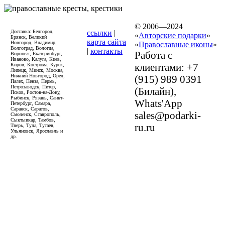
© 2006—2024
Доставка: Белгород,
ссылки
|
«
Авторские подарки
»
Брянск, Великий
карта сайта
Новгород, Владимир,
«
Православные иконы
»
Волгоград, Вологда,
|
контакты
Работа с
Воронеж, Екатеринбург,
Иваново, Калуга, Киев,
клиентами: +7
Киров, Кострома, Курск,
Липецк, Минск, Москва,
Нижний Новгород, Орел,
(915) 989 0391
Палех, Пенза, Пермь,
Петрозаводск, Питер,
(Билайн),
Псков, Ростов-на-Дону,
Рыбинск, Рязань, Санкт-
Whats'App
Петербург, Самара,
Саранск, Саратов,
sales@podarki-
Смоленск, Ставрополь,
Сыктывкар, Тамбов,
ru.ru
Тверь, Тула, Тутаев,
Ульяновск, Ярославль и
др.