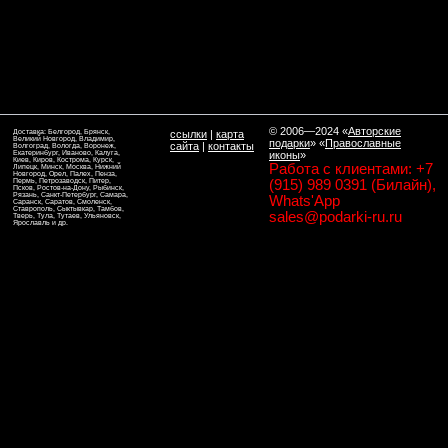
© 2006—2024
«
Авторские
Доставка: Белгород, Брянск,
ссылки
|
карта
Великий Новгород, Владимир,
подарки
» «
Православные
сайта
|
контакты
Волгоград, Вологда, Воронеж,
Екатеринбург, Иваново, Калуга,
иконы
»
Киев, Киров, Кострома, Курск,
Работа с клиентами: +7
Липецк, Минск, Москва, Нижний
Новгород, Орел, Палех, Пенза,
Пермь, Петрозаводск, Питер,
(915) 989 0391 (Билайн),
Псков, Ростов-на-Дону, Рыбинск,
Рязань, Санкт-Петербург, Самара,
Whats'App
Саранск, Саратов, Смоленск,
Ставрополь, Сыктывкар, Тамбов,
sales@podarki-ru.ru
Тверь, Тула, Тутаев, Ульяновск,
Ярославль и др.