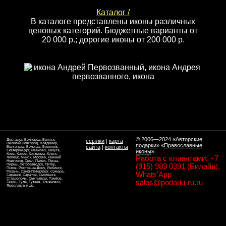
Каталог /
В каталоге представлены иконы различных
ценовых категорий. Бюджетные варианты от
20 000 р.; дорогие иконы от 200 000 р.
© 2006—2024
«
Авторские
Доставка: Белгород, Брянск,
ссылки
|
карта
Великий Новгород, Владимир,
подарки
» «
Православные
сайта
|
контакты
Волгоград, Вологда, Воронеж,
Екатеринбург, Иваново, Калуга,
иконы
»
Киев, Киров, Кострома, Курск,
Работа с клиентами: +7
Липецк, Минск, Москва, Нижний
Новгород, Орел, Палех, Пенза,
Пермь, Петрозаводск, Питер,
(915) 989 0391 (Билайн),
Псков, Ростов-на-Дону, Рыбинск,
Рязань, Санкт-Петербург, Самара,
Whats'App
Саранск, Саратов, Смоленск,
Ставрополь, Сыктывкар, Тамбов,
sales@podarki-ru.ru
Тверь, Тула, Тутаев, Ульяновск,
Ярославль и др.