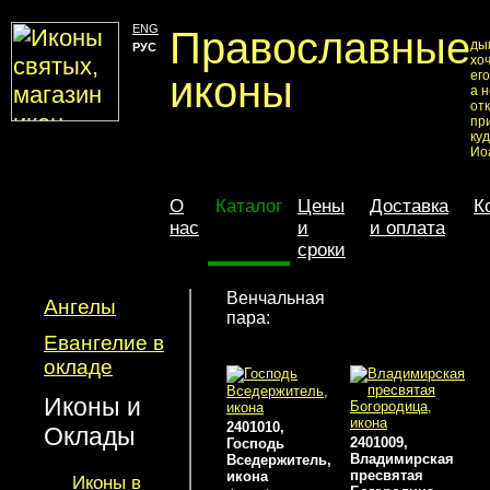
ENG
Православные
ды
РУС
хоч
иконы
ег
а 
от
пр
куд
Ио
О
Каталог
Цены
Доставка
К
нас
и
и оплата
сроки
Венчальная
Ангелы
пара:
Евангелие в
окладе
Иконы и
2401010,
Оклады
2401009,
Господь
Владимирская
Вседержитель,
пресвятая
икона
Иконы в