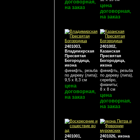
договорная,
цена
на заказ
договорная,
на заказ
2401003,
2401002,
Владимирская
Казанская
Пресвятая
Пресвятая
Богородица,
Богородица,
икона
икона
финифть, резьба
финифть, резьба
по дереву (липа);
по дереву (липа),
9,5 х 8,3 см
серебро,
фианиты;
цена
8 х 8 см
договорная,
цена
на заказ
договорная,
на заказ
2401001,
2401026, икона