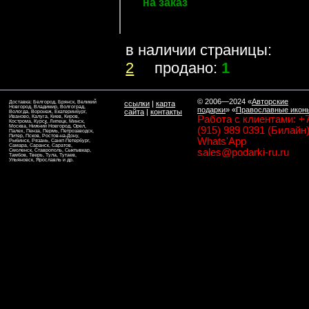
на заказ
в наличии страницы:
2
продано:
1
© 2006—2024
«
Авторские
Доставка: Белгород, Брянск, Великий
ссылки
|
карта
Новгород, Владимир, Волгоград,
подарки
» «
Православные икон
сайта
|
контакты
Вологда, Воронеж, Екатеринбург,
Иваново, Калуга, Киев, Киров,
Работа с клиентами: +
Кострома, Курск, Липецк, Минск,
Москва, Нижний Новгород, Орел,
(915) 989 0391 (Билайн)
Палех, Пенза, Пермь, Петрозаводск,
Питер, Псков, Ростов-на-Дону,
Whats'App
Рыбинск, Рязань, Санкт-Петербург,
Самара, Саранск, Саратов,
sales@podarki-ru.ru
Смоленск, Ставрополь, Сыктывкар,
Тамбов, Тверь, Тула, Тутаев,
Ульяновск, Ярославль и др.