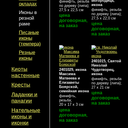
Богородица,
финифть, резьба
окладах
икона
по дереву (липа);
финифть, резьба
27,5 х 22,5 см
Иконы в
по дереву (липа);
цена
резной
27,5 х 22,0 см
договорная,
цена
раме
на заказ
договорная,
Писаные
на заказ
иконы
(темпера)
Резные
иконы
2401015, Святой
Николай
Киоты
2401029, икона
Чудотворец,
Максима
икона
настенные
Матвеева и
финифть, резьба
Елизаветы
по дереву (липа);
Кресты
Боярской,
27 х 21 см
семейная икона
цена
Ладанки и
финифть,
договорная,
панагии
резьба;
на заказ
20 х 17 х 3 см
Нательные
цена
договорная,
иконы и
на заказ
иконки