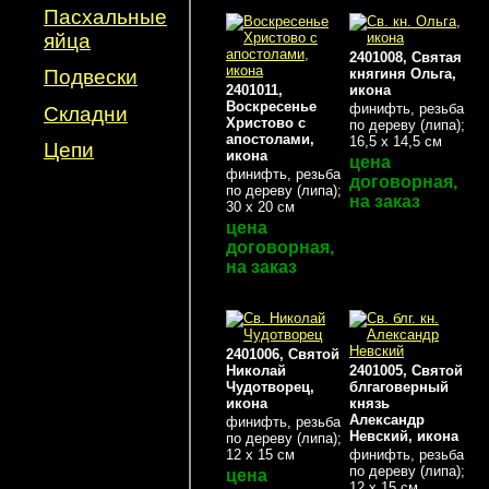
Пасхальные
яйца
2401008, Святая
княгиня Ольга,
Подвески
2401011,
икона
Воскресенье
финифть, резьба
Складни
Христово с
по дереву (липа);
апостолами,
16,5 х 14,5 см
Цепи
икона
цена
финифть, резьба
договорная,
по дереву (липа);
на заказ
30 х 20 см
цена
договорная,
на заказ
2401006, Святой
Николай
2401005, Святой
Чудотворец,
блгаговерный
икона
князь
Александр
финифть, резьба
Невский, икона
по дереву (липа);
12 х 15 см
финифть, резьба
по дереву (липа);
цена
12 х 15 см