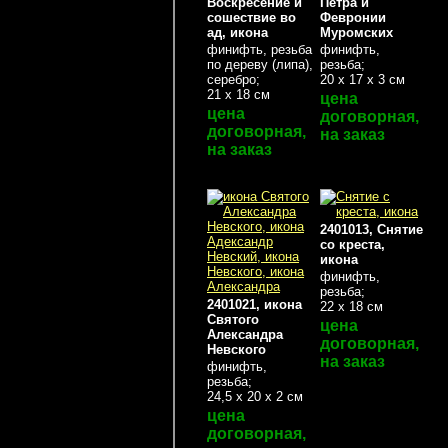
Воскресение и
Петра и
сошествие во
Февронии
ад, икона
Муромских
финифть, резьба
финифть,
по дереву (липа),
резьба;
серебро;
20 х 17 х 3 см
21 х 18 см
цена
цена
договорная,
договорная,
на заказ
на заказ
2401013, Снятие
со креста,
икона
финифть,
резьба;
2401021, икона
22 х 18 см
Святого
цена
Александра
договорная,
Невского
на заказ
финифть,
резьба;
24,5 х 20 х 2 см
цена
договорная,